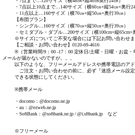
・7点まで…120サイズ（横48㎝×縦40㎝奥行24㎝）
・7点以上10点まで…140サイズ（横60㎝×縦54㎝×奥行2
・11点以上…160サイズ（横70㎝×縦50㎝×奥行39㎝）
【布団プラン】
・シングル…160サイズ（横70㎝×縦50㎝×奥行39㎝）
・セミダブル・ダブル…200サイズ（横100cm×縦65cm×奥
※サイズについてご不安な場合には下記お問い合わせま
【ご相談・お問い合わせ】0120-69-4616
※（営業時間/9：00 -17：00 定休日/土曜・日曜・お盆
メールが届かないのですが。。。
以下のような、フリーメールアドレスや携帯電話のアド
ご注文・お問い合わせの前に、必ず『迷惑メール設定
できる状態にしてください。
※携帯メール
・docomo：@docomo.ne.jp
・au：@ezweb.ne.jp
・SoftBank：@softbank.ne.jp / @i.sftbank.jp など
※フリーメール