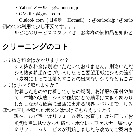
・Yahoo!メール：@yahoo.co.jp
・GMail：@gmail.com
・Outlook.com（旧名称：Hotmail）：@outlook.jp / @outlook.
初めての利用で少し不安です。。。
ルビ宅のサービススタッフは、お客様の依頼品を知識と
クリーニングのコト
シミ抜き料金はかかりますか？
シミ抜き料金は別途いただいておりません。別途いただ
シミ抜き希望がございましたらご要望用紙にシミの箇所
（素材によっては落とすことの出来ないシミなどもござ
シミはすべて取れますか？
付着したものや付着してからの期間、お洋服の素材や加
て、生地の状態・シミの種類などで結果は大きく変わり
しかしながら確実に当店に出来る限界レベルまで、しみ
ほつれ直しや取れたボタンはつけてもらえますか？
現在、ルビ宅ではリフォーム等のお直しには対応してお
※点検時に見つかった破れ・ホツレ・ファスナー壊れな
※リフォームサービスが開始しましたら改めてご案内さ