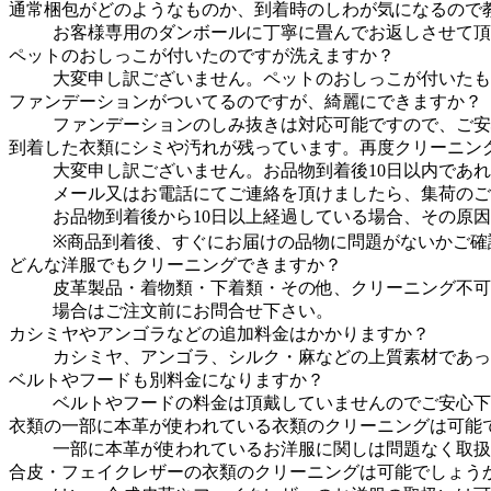
通常梱包がどのようなものか、到着時のしわが気になるので
お客様専用のダンボールに丁寧に畳んでお返しさせて頂
ペットのおしっこが付いたのですが洗えますか？
大変申し訳ございません。ペットのおしっこが付いたも
ファンデーションがついてるのですが、綺麗にできますか？
ファンデーションのしみ抜きは対応可能ですので、ご安
到着した衣類にシミや汚れが残っています。再度クリーニン
大変申し訳ございません。お品物到着後10日以内であ
メール又はお電話にてご連絡を頂けましたら、集荷のご
お品物到着後から10日以上経過している場合、その原
※商品到着後、すぐにお届けの品物に問題がないかご確
どんな洋服でもクリーニングできますか？
皮革製品・着物類・下着類・その他、クリーニング不可
場合はご注文前にお問合せ下さい。
カシミヤやアンゴラなどの追加料金はかかりますか？
カシミヤ、アンゴラ、シルク・麻などの上質素材であっ
ベルトやフードも別料金になりますか？
ベルトやフードの料金は頂戴していませんのでご安心下
衣類の一部に本革が使われている衣類のクリーニングは可能
一部に本革が使われているお洋服に関しは問題なく取扱い
合皮・フェイクレザーの衣類のクリーニングは可能でしょう