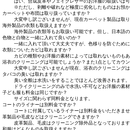
はい、合成皮革やフェイクレザーのお洋服の取扱いは可
※ただし、剥離や破れなど極度に劣化したものはお預か
カーペットや布団は取り扱っていますか？
大変申し訳ございませんが、現在カーペット製品は取り
海外製品の衣類も取扱えますか？
海外製品の衣類等もお取扱い可能です。但し、日本語の
色物と白物と一緒に入れて良いのか？
一緒に入れて頂いて大丈夫ですが、色移りを防ぐために
衣類についたカビは取れますか？
カビの種類やお洋服の素材によっては取れないものもあ
浴衣のクリーニングは可能でしょうか？また1点としてカウ
大変申し訳ございませんが現在、浴衣のクリーニングは
タバコの臭いは取れますか？
臭い全般は水洗いをすることでほとんど改善されます。
ドライクリーニングのみで水洗い不可などお洋服の素材
子ども服も料金は同じですか？
サイズに関わらず同料金となります。
コートのライナーは別料金ですか？
コートに付属しているライナーは別料金をいただきませ
革製品や毛皮などはクリーニングできますか？
皮革製品、毛皮はクリーニング除外品となっております
和服はどんなものを取扱えますか？