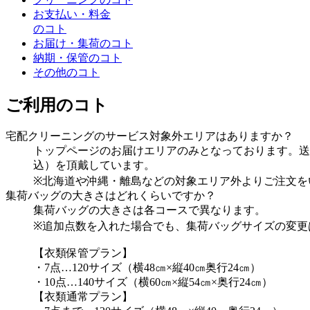
お支払い・料金
のコト
お届け・集荷のコト
納期・保管のコト
その他のコト
ご利用のコト
宅配クリーニングのサービス対象外エリアはありますか？
トップページのお届けエリアのみとなっております。送料は
込）を頂戴しています。
※北海道や沖縄・離島などの対象エリア外よりご注文を
集荷バッグの大きさはどれくらいですか？
集荷バッグの大きさは各コースで異なります。
※追加点数を入れた場合でも、集荷バッグサイズの変更
【衣類保管プラン】
・7点…120サイズ（横48㎝×縦40㎝奥行24㎝）
・10点…140サイズ（横60㎝×縦54㎝×奥行24㎝）
【衣類通常プラン】