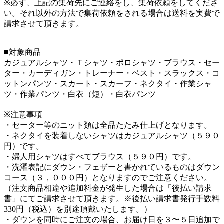
※必ず、上記の集荷先にご連絡をし、集荷依頼をしてくださ
い。それ以外の方法で集荷依頼をされる場合は送料を実費で
請求させて頂きます。
■対象商品
カジュアルシャツ・Ｔシャツ・ポロシャツ・ブラウス・セー
ター・カーディガン・トレーナー・ベスト・スラックス・コ
ットンパンツ・スカート・スカーフ・ネクタイ・作業シャ
ツ・作業パンツ・白衣（短）・白衣パンツ
※注意事項
・セーター等のニット類は全品たたみ仕上げとなります。
・ネクタイを装着しないシャツはカジュアルシャツ（５９０
円）です。
・婦人用シャツはすべてブラウス（５９０円）です。
・洗濯表記にダウン・フェザーと書かれているものはダウン
コース（３，０００円）となりますのでご注意ください。
（注文商品相違や追加料金が発生した場合は「後払い請求
書」にてご請求させて頂きます。※後払い請求書発行手数料
330円（税込）を別途頂戴いたします。）
・ダウンを同時にご注文の場合、お届け日を３〜５日追加で