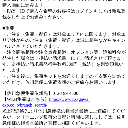
購入画面に進みます。
・PAY IDで購入を希望のお客様はログインもしくは新規登
録をした上でお進みください。
■重要
・ご注文（集荷・配送）は対象エリア内に限ります。対象エ
リア外からのご注文（集荷・配送）は誠に勝手ながらキャン
セルとさせていただきます。
・注文商品相違や注文点数超過、オプション等、追加料金が
発生した場合は「後払い請求書」にてご請求させて頂きま
す。※後払い請求書発行手数料330円（税込）を別途頂戴い
たします。
・ご注文後に、集荷キットをお送りしますので衣類を詰めて
いただき、佐川急便に集荷依頼のご連絡をお願いします。
【佐川急便集荷依頼先】0120-99-4500
【WEB集荷はこちら】
https://www2.sagawa-
exp.co.jp/branch_search/
※上記連絡先より佐川急便様の担当営業所にご連絡してくだ
さい。クリーニング集荷の日程と時間に関しましては、佐川
急便様の担当営業所と直接ご相談くださいませ。