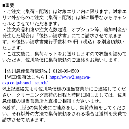
■重要
・ご注文（集荷・配送）は対象エリア内に限ります。対象エ
リア外からのご注文（集荷・配送）は誠に勝手ながらキャン
セルとさせていただきます。
・注文商品相違や注文点数超過、オプション等、追加料金が
発生した場合は「後払い請求書」にてご請求させて頂きま
す。※後払い請求書発行手数料330円（税込）を別途頂戴い
たします。
・ご注文後に、集荷キットをお送りしますので衣類を詰めて
いただき、佐川急便に集荷依頼のご連絡をお願いします。
【佐川急便集荷依頼先】0120-99-4500
【WEB集荷はこちら】
https://www2.sagawa-
exp.co.jp/branch_search/
※上記連絡先より佐川急便様の担当営業所にご連絡してくだ
さい。クリーニング集荷の日程と時間に関しましては、佐川
急便様の担当営業所と直接ご相談くださいませ。
※必ず、上記の集荷先にご連絡をし、集荷依頼をしてくださ
い。それ以外の方法で集荷依頼をされる場合は送料を実費で
請求させて頂きます。