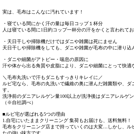
実は、毛布はこんなに汚れています！
・寝ている間にかく汗の量は毎日コップ１杯分
人は寝ている間に1日約コップ一杯分の汗をかくと言われて
・天日干しや掃除機だけではダニや雑菌は死にません
天日干しや掃除機をしても、ダニや雑菌が毛布の中に潜り込
・ダニや細菌がアトピー・喘息の原因に
汗や体から出る角質や皮脂により、ダニや細菌にとって快適
＼毛布丸洗いで汗もダニもすっきりキレイに／
ルビ宅なら、毛布の丸洗いで繊維の奥に潜んだ雑菌類や、ダ
す。
洗浄前のダニアレルゲン量100以上が洗浄後はダニアレルゲン量
（※自社調べ）
■ルビ宅が選ばれる5つの理由
1.自宅にいたままクリーニング 集荷もお届けも、送料無料！
毛布をクリーニング店まで持っていくのは大変…しかし、ル
たの強い味方です。