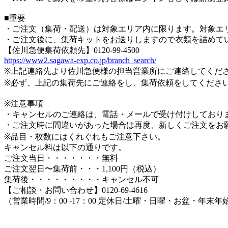
■重要
・ご注文（集荷・配送）は対象エリア内に限ります。対象エ
・ご注文後に、集荷キットをお送りしますので衣類を詰めて
【佐川急便集荷依頼先】0120-99-4500
https://www2.sagawa-exp.co.jp/branch_search/
※上記連絡先より佐川急便様の担当営業所にご連絡してくだ
※必ず、上記の集荷先にご連絡をし、集荷依頼をしてくださ
※注意事項
・キャンセルのご連絡は、電話・メールで受け付けしており
・ご注文時に間違いがあった場合は再度、新しくご注文をお
※品目・枚数にはくれぐれもご注意下さい。
キャンセル料は以下の通りです。
ご注文当日・・・・・・・無料
ご注文翌日〜集荷前・・・1,100円（税込）
集荷後・・・・・・・・・キャンセル不可
【ご相談・お問い合わせ】0120-69-4616
（営業時間/9：00 -17：00 定休日/土曜・日曜・お盆・年末年