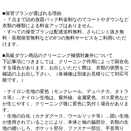
■保管プランが選ばれる理由
・７点まで詰め放題パック料金制なのでコートやダウンなど
衣類の種類による料金アップはありません。
・すべての保管プランは配達送料無料、さらにシミ抜き無
料・長期保管無料などの8つの無料サービスをご利用いただ
けます。
■高級ダウン商品のクリーニング補償対象外について
下記事項につきましては、クリーニング作用によって顕在化
する場合があります。お出しいただく際は、衣類の状態をご
確認の上お出し下さい。（各補修は別途お見積りにて対応可
能です。）
・ナイロン生地の変色（モンクレール、デュペチカ、タトラ
ス等）…ナイロン生地は、紫外線、金属変色、ガス変色など
が生じやすく、クリーニング後に変色に気付く場合がありま
す。
・生地の白化（カナダグース、ウールリッチ等）…固い生地
が使用されていることにより、本体と袖の脇部分、衣類の生
地の縫いしろ、ポケット部分、ファスナー部位、手首周り