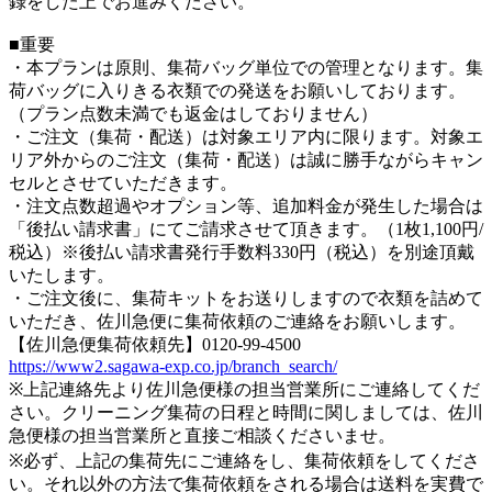
録をした上でお進みください。
■重要
・本プランは原則、集荷バッグ単位での管理となります。集
荷バッグに入りきる衣類での発送をお願いしております。
（プラン点数未満でも返金はしておりません）
・ご注文（集荷・配送）は対象エリア内に限ります。対象エ
リア外からのご注文（集荷・配送）は誠に勝手ながらキャン
セルとさせていただきます。
・注文点数超過やオプション等、追加料金が発生した場合は
「後払い請求書」にてご請求させて頂きます。（1枚1,100円/
税込）※後払い請求書発行手数料330円（税込）を別途頂戴
いたします。
・ご注文後に、集荷キットをお送りしますので衣類を詰めて
いただき、佐川急便に集荷依頼のご連絡をお願いします。
【佐川急便集荷依頼先】0120-99-4500
https://www2.sagawa-exp.co.jp/branch_search/
※上記連絡先より佐川急便様の担当営業所にご連絡してくだ
さい。クリーニング集荷の日程と時間に関しましては、佐川
急便様の担当営業所と直接ご相談くださいませ。
※必ず、上記の集荷先にご連絡をし、集荷依頼をしてくださ
い。それ以外の方法で集荷依頼をされる場合は送料を実費で