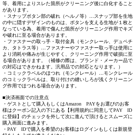
等、着用によりスレた箇所がクリーニング後に白化すること
があります。
・スナップボタン部の破れ（ヘルノ等）…スナップ部を生地
の中に隠すデザインのものは、ボタンを支える生地が１枚と
なっている為、着用で傷んだ箇所がクリーニング作用でキズ
や破れに至る場合があります。
・ファスナーの取っ手・取付金具（モンクレール、デュペチ
カ、タトラス等）…ファスナーやファスナー取っ手は使用に
より消耗や痛みが生じやすく、クリーニング作用で破損に至
る場合があります。（補修の際は、ブランド・メーカー品で
の対応はできかねます。汎用品での対応となります。）
・コミックラベルのほつれ（モンクレール）…モンクレール
のコミックラベルは、取り付けの縫いしろが浅くクリーニン
グ作用でほつれる場合があります。
■決済画面での注意点
・ゲストとして購入もしくはAmazon PAYをお選びのお客
様はクーポン記入の下にある【利用規約に同意してPAY ID
に登録】のチェックを外して次に進んで頂けるとスムーズに
購入画面に進みます。
・PAY IDで購入を希望のお客様はログインもしくは新規登