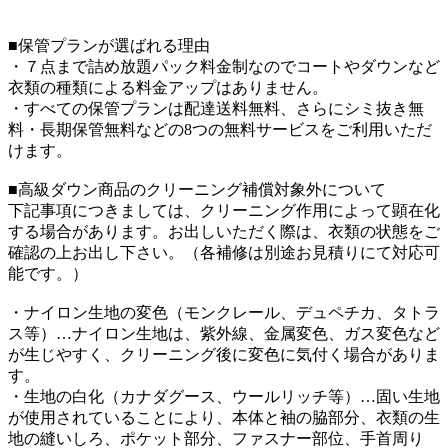
■保管プランが選ばれる理由
・７点まで詰め放題パック料金制なのでコートやダウンなど
衣類の種類による料金アップはありません。
・すべての保管プランは配達送料無料、さらにシミ抜き無
料・長期保管無料などの8つの無料サービスをご利用いただ
けます。
■高級ダウン商品のクリーニング補償対象外について
下記事項につきましては、クリーニング作用によって顕在化
する場合があります。お出しいただく際は、衣類の状態をご
確認の上お出し下さい。（各補修は別途お見積りにて対応可
能です。）
・ナイロン生地の変色（モンクレール、デュペチカ、タトラ
ス等）…ナイロン生地は、紫外線、金属変色、ガス変色など
が生じやすく、クリーニング後に変色に気付く場合がありま
す。
・生地の白化（カナダグース、ウールリッチ等）…固い生地
が使用されていることにより、本体と袖の脇部分、衣類の生
地の縫いしろ、ポケット部分、ファスナー部位、手首周り