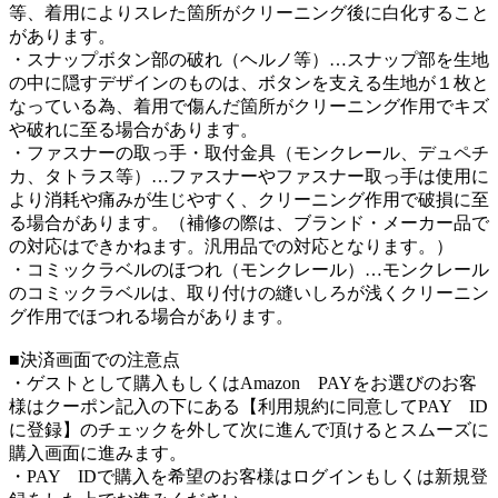
等、着用によりスレた箇所がクリーニング後に白化すること
があります。
・スナップボタン部の破れ（ヘルノ等）…スナップ部を生地
の中に隠すデザインのものは、ボタンを支える生地が１枚と
なっている為、着用で傷んだ箇所がクリーニング作用でキズ
や破れに至る場合があります。
・ファスナーの取っ手・取付金具（モンクレール、デュペチ
カ、タトラス等）…ファスナーやファスナー取っ手は使用に
より消耗や痛みが生じやすく、クリーニング作用で破損に至
る場合があります。（補修の際は、ブランド・メーカー品で
の対応はできかねます。汎用品での対応となります。）
・コミックラベルのほつれ（モンクレール）…モンクレール
のコミックラベルは、取り付けの縫いしろが浅くクリーニン
グ作用でほつれる場合があります。
■決済画面での注意点
・ゲストとして購入もしくはAmazon PAYをお選びのお客
様はクーポン記入の下にある【利用規約に同意してPAY ID
に登録】のチェックを外して次に進んで頂けるとスムーズに
購入画面に進みます。
・PAY IDで購入を希望のお客様はログインもしくは新規登