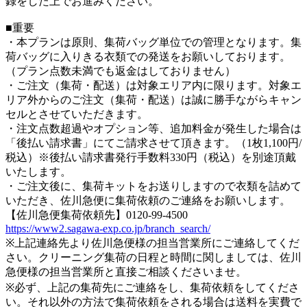
録をした上でお進みください。
■重要
・本プランは原則、集荷バッグ単位での管理となります。集
荷バッグに入りきる衣類での発送をお願いしております。
（プラン点数未満でも返金はしておりません）
・ご注文（集荷・配送）は対象エリア内に限ります。対象エ
リア外からのご注文（集荷・配送）は誠に勝手ながらキャン
セルとさせていただきます。
・注文点数超過やオプション等、追加料金が発生した場合は
「後払い請求書」にてご請求させて頂きます。（1枚1,100円/
税込）※後払い請求書発行手数料330円（税込）を別途頂戴
いたします。
・ご注文後に、集荷キットをお送りしますので衣類を詰めて
いただき、佐川急便に集荷依頼のご連絡をお願いします。
【佐川急便集荷依頼先】0120-99-4500
https://www2.sagawa-exp.co.jp/branch_search/
※上記連絡先より佐川急便様の担当営業所にご連絡してくだ
さい。クリーニング集荷の日程と時間に関しましては、佐川
急便様の担当営業所と直接ご相談くださいませ。
※必ず、上記の集荷先にご連絡をし、集荷依頼をしてくださ
い。それ以外の方法で集荷依頼をされる場合は送料を実費で